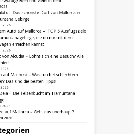
nswürdigkeiten und vielem mehr
 2026
lutx – Das schönste Dorf von Mallorca im
untana Gebirge
ni 2026
em Auto auf Mallorca – TOP 5 Ausflugsziele
amuntanagebirge, die du nur mit dem
agen erreichen kannst
ni 2026
 von Alcudia – Lohnt sich eine Besuch? Alle
hier!
i 2026
 auf Mallorca – Was tun bei schlechtem
r? Das sind die besten Tipps!
i 2026
Deia – Die Felsenbucht im Tramuntana
rge
i 2026
e auf Mallorca – Geht das überhaupt?
ril 2026
tegorien