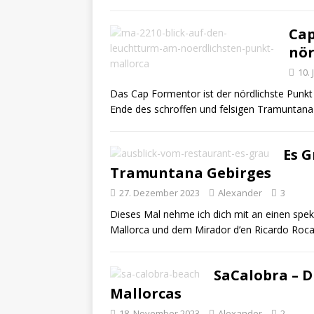
Cap
nör
10.
Das Cap Formentor ist der nördlichste Punkt 
Ende des schroffen und felsigen Tramuntan
Es G
Tramuntana Gebirges
27. Dezember 2023
Alexander
3
Dieses Mal nehme ich dich mit an einen spe
Mallorca und dem Mirador d’en Ricardo Roca
SaCalobra – D
Mallorcas
18. November 2023
Alexander
2