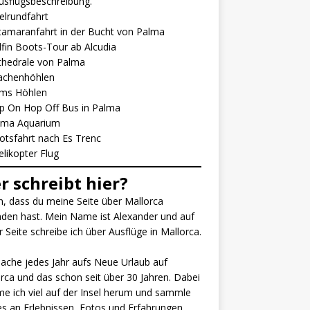
usflugsbeschreibung.
elrundfahrt
tamaranfahrt in der Bucht von Palma
fin Boots-Tour ab Alcudia
thedrale von Palma
achenhöhlen
ms Höhlen
p On Hop Off Bus in Pa
l
ma
lma Aquarium
otsfahrt nach Es Trenc
elikopter Flug
r schreibt hier?
, dass du meine Seite über Mallorca
den hast. Mein Name ist Alexander und auf
r Seite schreibe ich über Ausflüge in Mallorca.
ache jedes Jahr aufs Neue Urlaub auf
rca und das schon seit über 30 Jahren. Dabei
 ich viel auf der Insel herum und sammle
es an Erlebnissen, Fotos und Erfahrungen.