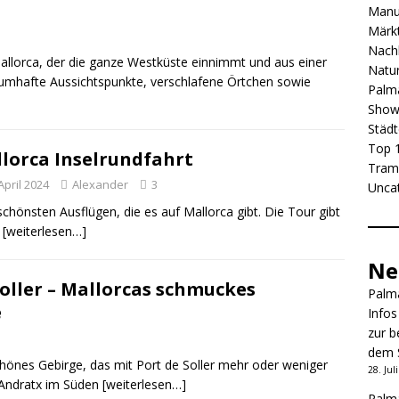
Manu
Märkt
Nachb
allorca, der die ganze Westküste einnimmt und aus einer
Natur
aumhafte Aussichtspunkte, verschlafene Örtchen sowie
Palma
Show
Städt
Top 1
lorca Inselrundfahrt
Tram
April 2024
Alexander
3
Unca
schönsten Ausflügen, die es auf Mallorca gibt. Die Tour gibt
e
[weiterlesen…]
Ne
Soller – Mallorcas schmuckes
Palma
e
Infos
zur b
dem 
hönes Gebirge, das mit Port de Soller mehr oder weniger
28. Jul
 Andratx im Süden
[weiterlesen…]
Palma