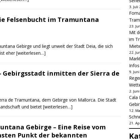
Sehe
3. Juli
Forna
Die Felsenbucht im Tramuntana
Tram
23. Ju
Mit d
im Tr
untana Gebirge und liegt unweit der Stadt Deia, die sich
Mietw
 ist eher
[weiterlesen…]
22. Ju
Markt
Infos 
 Gebirgsstadt inmitten der Sierra de
9. Jun
Regen
Wette
2. Jun
Cala 
Sierra de Tramuntana, dem Gebirge von Mallorca. Die Stadt
Gebi
 Landschaft und bietet
[weiterlesen…]
12. Ma
Schne
21. Ap
untana Gebirge – Eine Reise vom
Ka
chsten Punkt der bekannten