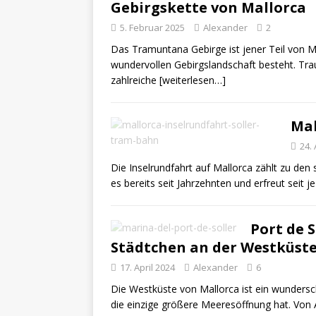
Gebirgskette von Mallorca
5. Februar 2025
Alexander
2
Das Tramuntana Gebirge ist jener Teil von M
wundervollen Gebirgslandschaft besteht. Tr
zahlreiche
[weiterlesen…]
Mal
24. 
Die Inselrundfahrt auf Mallorca zählt zu den 
es bereits seit Jahrzehnten und erfreut seit j
Port de 
Städtchen an der Westküst
17. April 2024
Alexander
6
Die Westküste von Mallorca ist ein wundersc
die einzige größere Meeresöffnung hat. Von