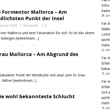
Infos
Kathe
 Formentor Mallorca – Am
28. Jul
dlichsten Punkt der Insel
Far d
 Januar 2024
Alexander
6
Mallo
von Mallorca und eine Faszination für sich. Es ist das obere
Lohnt
a Gebirges
[weiterlesen…]
wicht
mehr
22. Jul
rau Mallorca – Am Abgrund des
Far d
Erfah
bekan
15. Jul
ktakulären Punkt der Westküste und zwar zum Es Grau
. Mitten
[weiterlesen…]
Far d
Erfah
sich 
ie wohl bekannteste Schlucht
wicht
mehr
15. Jul