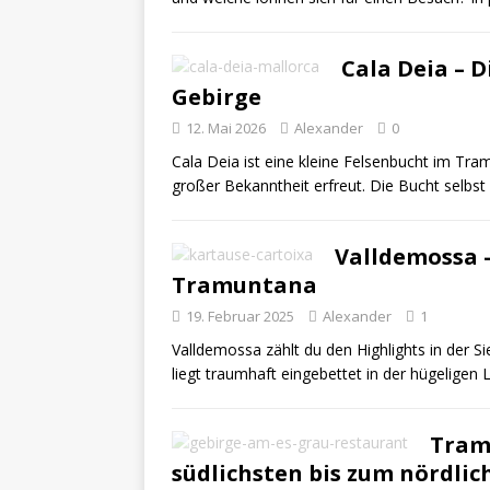
Cala Deia – 
Gebirge
12. Mai 2026
Alexander
0
Cala Deia ist eine kleine Felsenbucht im Tram
großer Bekanntheit erfreut. Die Bucht selbst
Valldemossa –
Tramuntana
19. Februar 2025
Alexander
1
Valldemossa zählt du den Highlights in der 
liegt traumhaft eingebettet in der hügeligen
Tram
südlichsten bis zum nördli