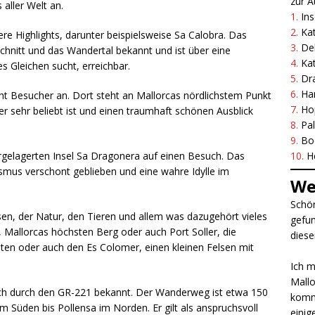
zur A
aller Welt an.
1.
Ins
2.
Ka
e Highlights, darunter beispielsweise Sa Calobra. Das
3.
Del
schnitt und das Wandertal bekannt und ist über eine
4.
Ka
 Gleichen sucht, erreichbar.
5.
Dr
6.
Ha
ht Besucher an. Dort steht an Mallorcas nördlichstem Punkt
7.
Ho
 sehr beliebt ist und einen traumhaft schönen Ausblick
8.
Pa
9.
Bo
rgelagerten Insel Sa Dragonera auf einen Besuch. Das
10.
H
smus verschont geblieben und eine wahre Idylle im
We
Schön
en, der Natur, den Tieren und allem was dazugehört vieles
gefun
 Mallorcas höchsten Berg oder auch Port Soller, die
diese
ten oder auch den Es Colomer, einen kleinen Felsen mit
Ich m
Mallo
uch durch den GR-221 bekannt. Der Wanderweg ist etwa 150
komme
m Süden bis Pollensa im Norden. Er gilt als anspruchsvoll
einig