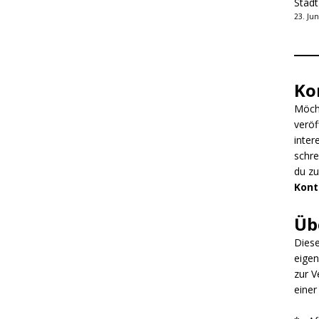
Stad
23. Jun
Ko
Möcht
veröf
inter
schre
du z
Kont
Üb
Diese
eigen
zur V
einer