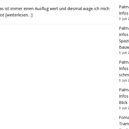
Palma
 ist immer einen Ausflug wert und diesmal wage ich mich
Infos
 ist
[weiterlesen…]
3. Juli
Palma
Infos
Spazi
Bauw
3. Juli
Palma
Infos
schm
3. Juli
Palma
Infos
Blick
3. Juli
Forna
Tram