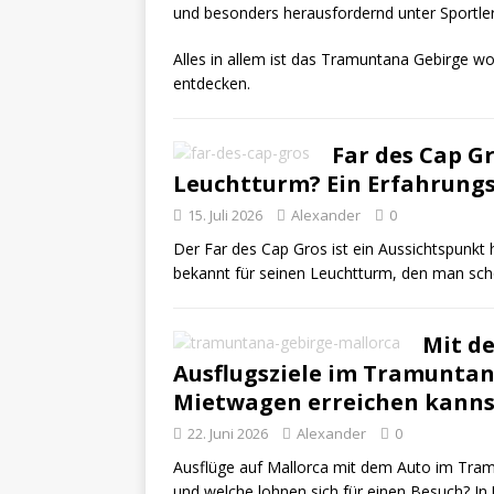
und besonders herausfordernd unter Sportler
Alles in allem ist das Tramuntana Gebirge wohl
entdecken.
Far des Cap G
Leuchtturm? Ein Erfahrungs
15. Juli 2026
Alexander
0
Der Far des Cap Gros ist ein Aussichtspunkt 
bekannt für seinen Leuchtturm, den man sc
Mit d
Ausflugsziele im Tramuntan
Mietwagen erreichen kanns
22. Juni 2026
Alexander
0
Ausflüge auf Mallorca mit dem Auto im Tramun
und welche lohnen sich für einen Besuch? In