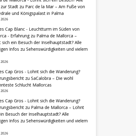
 zur Stadt
zu
Parc de la Mar – Am Fuße von
drale und Königspalast in Palma
i 2026
es Cap Blanc - Leuchtturm im Süden von
rca - Erfahrung
zu
Palma de Mallorca –
 sich ein Besuch der Inselhauptstadt? Alle
igen Infos zu Sehenswürdigkeiten und vielem
i 2026
es Cap Gros - Lohnt sich die Wanderung?
rungsbericht
zu
SaCalobra – Die wohl
nteste Schlucht Mallorcas
i 2026
es Cap Gros - Lohnt sich die Wanderung?
rungsbericht
zu
Palma de Mallorca – Lohnt
ein Besuch der Inselhauptstadt? Alle
igen Infos zu Sehenswürdigkeiten und vielem
i 2026