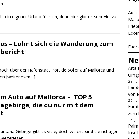
n.
Auf d
 ein eigener Urlaub für sich, denn hier gibt es sehr viel zu
Mallo
Erleb
Ecken
ros – Lohnt sich die Wanderung zum
Euer 
bericht!
Ne
Arta 
hoch über der Hafenstadt Port de Soller auf Mallorca und
Umge
hon
[weiterlesen…]
29. Ju
Far d
von M
em Auto auf Mallorca – TOP 5
22. Ju
agebirge, die du nur mit dem
Far d
t
zum L
15. Ju
Palma
tana Gebirge gibt es viele, doch welche sind die richtigen
Insel
[weiterlesen…]