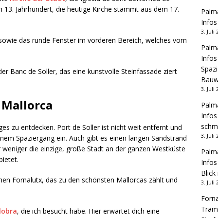
im 13. Jahrhundert, die heutige Kirche stammt aus dem 17.
Palma
Infos
3. Juli
, sowie das runde Fenster im vorderen Bereich, welches vom
Palma
Infos
Spazi
r Banc de Soller, das eine kunstvolle Steinfassade ziert
Bauw
3. Juli
 Mallorca
Palma
Infos
schm
es zu entdecken. Port de Soller ist nicht weit entfernt und
3. Juli
nem Spaziergang ein. Auch gibt es einen langen Sandstrand
r weniger die einzige, große Stadt an der ganzen Westküste
Palma
ietet.
Infos
Blick
tchen Fornalutx, das zu den schönsten Mallorcas zählt und
3. Juli
Forna
Tram
lobra
, die ich besucht habe. Hier erwartet dich eine