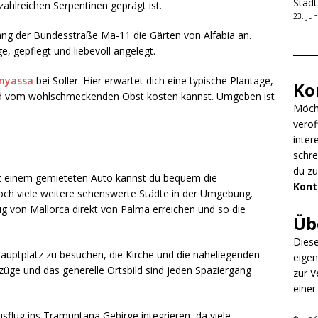
Stad
 zahlreichen Serpentinen geprägt ist.
23. Jun
tlang der Bundesstraße Ma-11 die Gärten von Alfabia an.
, gepflegt und liebevoll angelegt.
nyassa
bei Soller. Hier erwartet dich eine typische Plantage,
Ko
und vom wohlschmeckenden Obst kosten kannst. Umgeben ist
Möcht
veröf
inter
schre
du z
 Mit einem gemieteten Auto kannst du bequem die
Kont
och viele weitere sehenswerte Städte in der Umgebung.
g von Mallorca direkt von Palma erreichen und so die
Üb
Diese
 Hauptplatz zu besuchen, die Kirche und die naheliegenden
eigen
nzüge und das generelle Ortsbild sind jeden Spaziergang
zur V
einer
usflug ins Tramuntana Gebirge integrieren, da viele