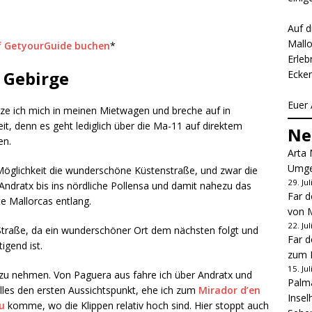
Auf d
Mallo
f GetyourGuide buchen
*
Erleb
 Gebirge
Ecken
Euer 
ze ich mich in meinen Mietwagen und breche auf in
eit, denn es geht lediglich über die Ma-11 auf direktem
Ne
en.
Arta 
Umge
Möglichkeit die wunderschöne Küstenstraße, und zwar die
29. Ju
Andratx bis ins nördliche Pollensa und damit nahezu das
Far d
 Mallorcas entlang.
von M
22. Ju
traße, da ein wunderschöner Ort dem nächsten folgt und
Far d
igend ist.
zum L
15. Ju
 zu nehmen. Von Paguera aus fahre ich über Andratx und
Palma
lles den ersten Aussichtspunkt, ehe ich zum
Mirador d’en
Insel
u
komme, wo die Klippen relativ hoch sind. Hier stoppt auch