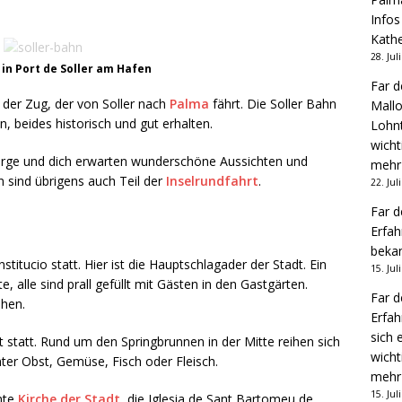
Infos
Kathe
28. Jul
 in Port de Soller am Hafen
Far d
h der Zug, der von Soller nach
Palma
fährt. Die Soller Bahn
Mallo
 beides historisch und gut erhalten.
Lohnt
wicht
birge und dich erwarten wunderschöne Aussichten und
mehr
 sind übrigens auch Teil der
Inselrundfahrt
.
22. Jul
Far d
Erfah
bekan
titucio statt. Hier ist die Hauptschlagader der Stadt. Ein
15. Jul
, alle sind prall gefüllt mit Gästen in den Gastgärten.
Far d
hen.
Erfah
sich 
t statt. Rund um den Springbrunnen in der Mitte reihen sich
wicht
ter Obst, Gemüse, Fisch oder Fleisch.
mehr
15. Jul
mte
Kirche der Stadt
, die Iglesia de Sant Bartomeu de