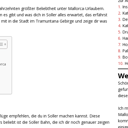
zur A
1.
Ins
 Jahrzehnten größter Beliebtheit unter Mallorca-Urlaubern.
2.
Ka
es gibt und was dich in Soller alles erwartet, das erfährst
3.
Del
l mit in die Stadt im Tramuntana Gebirge und zeige dir was
4.
Ka
5.
Dr
6.
Ha
7.
Ho
8.
Pa
9.
Bo
10.
H
orca
We
Schön
gefun
diese
Ich m
Mallo
flüge empfehlen, die du in Soller machen kannst. Diese
komme
 beliebt ist die Soller Bahn, die ich dir noch genauer zeigen
einig