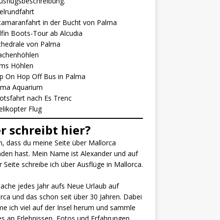
usflugsbeschreibung.
elrundfahrt
tamaranfahrt in der Bucht von Palma
fin Boots-Tour ab Alcudia
thedrale von Palma
achenhöhlen
ms Höhlen
p On Hop Off Bus in Pa
l
ma
lma Aquarium
otsfahrt nach Es Trenc
elikopter Flug
r schreibt hier?
, dass du meine Seite über Mallorca
den hast. Mein Name ist Alexander und auf
r Seite schreibe ich über Ausflüge in Mallorca.
ache jedes Jahr aufs Neue Urlaub auf
rca und das schon seit über 30 Jahren. Dabei
 ich viel auf der Insel herum und sammle
es an Erlebnissen, Fotos und Erfahrungen.