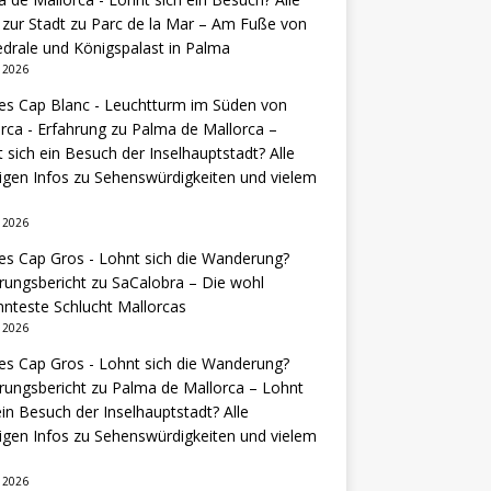
 zur Stadt
zu
Parc de la Mar – Am Fuße von
drale und Königspalast in Palma
i 2026
es Cap Blanc - Leuchtturm im Süden von
rca - Erfahrung
zu
Palma de Mallorca –
 sich ein Besuch der Inselhauptstadt? Alle
igen Infos zu Sehenswürdigkeiten und vielem
i 2026
es Cap Gros - Lohnt sich die Wanderung?
rungsbericht
zu
SaCalobra – Die wohl
nteste Schlucht Mallorcas
i 2026
es Cap Gros - Lohnt sich die Wanderung?
rungsbericht
zu
Palma de Mallorca – Lohnt
ein Besuch der Inselhauptstadt? Alle
igen Infos zu Sehenswürdigkeiten und vielem
i 2026