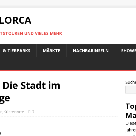
LLORCA
TSTOUREN UND VIELES MEHR
 & TIERPARKS
MÄRKTE
NACHBARINSELN
SHOW
– Die Stadt im
Such
ge
To
r, Küstenorte
7
Ma
Diese
Jahre
e