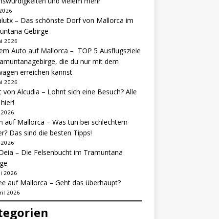
nswürdigkeiten und vielem mehr
 2026
lutx – Das schönste Dorf von Mallorca im
untana Gebirge
ni 2026
em Auto auf Mallorca – TOP 5 Ausflugsziele
amuntanagebirge, die du nur mit dem
agen erreichen kannst
ni 2026
 von Alcudia – Lohnt sich eine Besuch? Alle
hier!
i 2026
 auf Mallorca – Was tun bei schlechtem
r? Das sind die besten Tipps!
i 2026
Deia – Die Felsenbucht im Tramuntana
rge
i 2026
e auf Mallorca – Geht das überhaupt?
ril 2026
tegorien