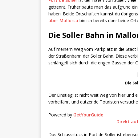
Port de Soller
ist der Hafen von Soller. Viel
getrennt. Früher baute man das aufgrund einf
haben. Beide Ortschaften kannst du übrigens
über Mallorca
bin ich bereits über beide Ort
Die Soller Bahn
in Mallo
Auf meinem Weg vom Parkplatz in die Stadt 
der Straßenbahn der Soller Bahn. Diese verbin
schlängelt sich durch die engen Gassen der O
Die So
Der Einstieg ist nicht weit weg von hier und
vorbeifährt und dutzende Touristen versuchen
Powered by
GetYourGuide
Direkt au
Das Schlussstück in Port de Soller ist eben