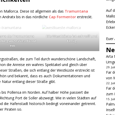
Auf d
on Mallorca. Diese ist allgemein als das
Tramuntana
Mallo
 Andratx bis in das nördliche
Cap Formentor
erstreckt.
Erleb
Ecken
Serra de Tramuntana
Die Westküste ist schroff und
Euer 
die ganze Westfront
felsig
ein
Ne
Arta 
irgsstraßen, die zum Teil durch wunderschöne Landschaft,
Umge
chon die Anreise ein wahres Spektakel und gleich über
29. Ju
er Straßen, die sich entlang der Westküste erstreckt ist
Far d
schön und bekannt, dass es auch Dokumentationen und
von M
 Natur entlang dieser Straße gibt.
22. Ju
Far d
 bis Pollensa im Norden. Auf halber Höhe passiert die
zum L
Richtung Port de Soller abzweigt. Wie in vielen Städten auf
15. Ju
nd die Hafenstadt historisch bedingt voneinander getrennt.
Palma
r Piraten so.
Insel