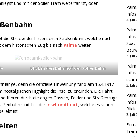
anlegst und mit der Soller Tram weiterfährst, oder
Palma
Infos
3. Juli
raßenbahn
Palma
Infos
t die Strecke der historischen Straßenbahn, welche nach
Spazi
mit dem historischen Zug bis nach
Palma
weiter.
Bauw
3. Juli
Palma
de
Blick in den Bahnhof der Soller Bahn
Infos
schm
ehr lange, denn die offizielle Einweihung fand am 16.4.1912
3. Juli
m nostalgischen Highlight die Insel zu erkunden. Die Fahrt
Palma
und führen durch die engen Gassen, Felder und Straßenzüge
Infos
raßenbahn sind Teil der
Inselrundfahrt
, welche es schon
Blick
liebt ist.
3. Juli
eiten
Forna
Tram