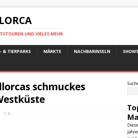
LLORCA
TSTOUREN UND VIELES MEHR
 & TIERPARKS
MÄRKTE
NACHBARINSELN
SHOW
allorcas schmuckes
Such
Westküste
To
6
Ma
Diese
Jahre