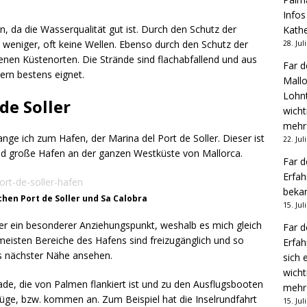
Infos
 da die Wasserqualität gut ist. Durch den Schutz der
Kathe
h weniger, oft keine Wellen. Ebenso durch den Schutz der
28. Jul
enen Küstenorten. Die Strände sind flachabfallend und aus
Far d
ern bestens eignet.
Mallo
Lohnt
de Soller
wicht
mehr
lange ich zum Hafen, der Marina del Port de Soller. Dieser ist
22. Jul
nd große Hafen an der ganzen Westküste von Mallorca.
Far d
Erfah
bekan
hen Port de Soller und Sa Calobra
15. Jul
mer ein besonderer Anziehungspunkt, weshalb es mich gleich
Far d
e meisten Bereiche des Hafens sind freizugänglich und so
Erfah
s nächster Nähe ansehen.
sich 
wicht
ade, die von Palmen flankiert ist und zu den Ausflugsbooten
mehr
flüge, bzw. kommen an. Zum Beispiel hat die Inselrundfahrt
15. Jul