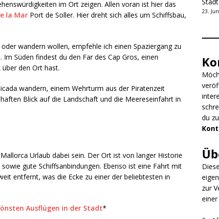
Stad
henswürdigkeiten im Ort zeigen. Allen voran ist hier das
23. Jun
e la Mar
Port de Soller. Hier dreht sich alles um Schiffsbau,
en oder wandern wollen, empfehle ich einen Spaziergang zu
. Im Süden findest du den Far des Cap Gros, einen
Ko
 über den Ort hast.
Möcht
veröf
Picada wandern, einem Wehrturm aus der Piratenzeit
inter
haften Blick auf die Landschaft und die Meereseinfahrt in
schre
du z
Kont
Üb
 Mallorca Urlaub dabei sein. Der Ort ist von langer Historie
 sowie gute Schiffsanbindungen. Ebenso ist eine Fahrt mit
Diese
weit entfernt, was die Ecke zu einer der beliebtesten in
eigen
zur V
einer
hönsten Ausflügen in der Stadt
*