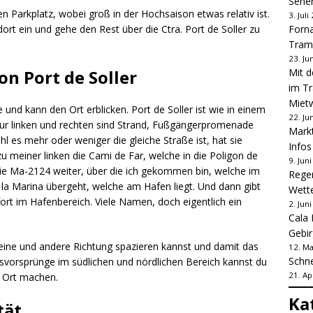
Sehe
en Parkplatz, wobei groß in der Hochsaison etwas relativ ist.
3. Juli
rt ein und gehe den Rest über die Ctra. Port de Soller zu
Forna
Tram
23. Ju
on Port de Soller
Mit d
im Tr
Mietw
und kann den Ort erblicken. Port de Soller ist wie in einem
22. Ju
zur linken und rechten sind Strand, Fußgängerpromenade
Markt
 es mehr oder weniger die gleiche Straße ist, hat sie
Infos 
 meiner linken die Cami de Far, welche in die Poligon de
9. Jun
die Ma-2124 weiter, über die ich gekommen bin, welche im
Regen
e la Marina übergeht, welche am Hafen liegt. Und dann gibt
Wette
rt im Hafenbereich. Viele Namen, doch eigentlich ein
2. Jun
Cala 
Gebi
 eine und andere Richtung spazieren kannst und damit das
12. Ma
Schne
Felsvorsprünge im südlichen und nördlichen Bereich kannst du
21. Ap
Ort machen.
Ka
tät