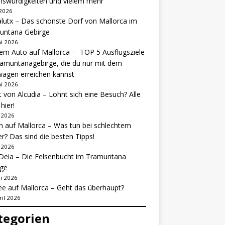
nswürdigkeiten und vielem mehr
 2026
lutx – Das schönste Dorf von Mallorca im
untana Gebirge
ni 2026
em Auto auf Mallorca – TOP 5 Ausflugsziele
amuntanagebirge, die du nur mit dem
agen erreichen kannst
ni 2026
 von Alcudia – Lohnt sich eine Besuch? Alle
hier!
i 2026
 auf Mallorca – Was tun bei schlechtem
r? Das sind die besten Tipps!
i 2026
Deia – Die Felsenbucht im Tramuntana
rge
i 2026
e auf Mallorca – Geht das überhaupt?
ril 2026
tegorien