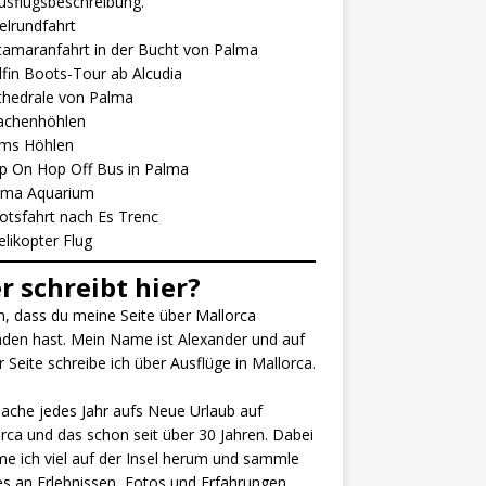
usflugsbeschreibung.
elrundfahrt
tamaranfahrt in der Bucht von Palma
fin Boots-Tour ab Alcudia
thedrale von Palma
achenhöhlen
ms Höhlen
p On Hop Off Bus in Pa
l
ma
lma Aquarium
otsfahrt nach Es Trenc
elikopter Flug
r schreibt hier?
, dass du meine Seite über Mallorca
den hast. Mein Name ist Alexander und auf
r Seite schreibe ich über Ausflüge in Mallorca.
ache jedes Jahr aufs Neue Urlaub auf
rca und das schon seit über 30 Jahren. Dabei
 ich viel auf der Insel herum und sammle
es an Erlebnissen, Fotos und Erfahrungen.