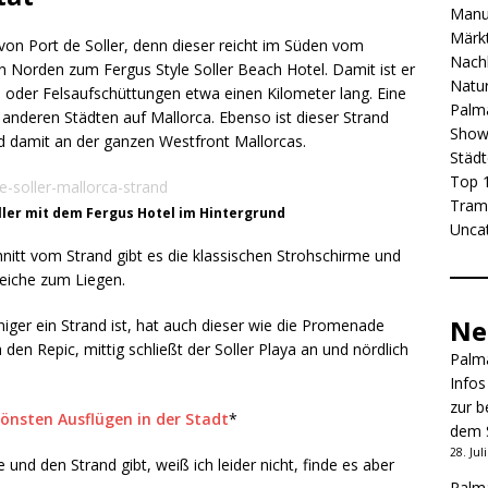
Manu
Märkt
von Port de Soller, denn dieser reicht im Süden vom
Nachb
n Norden zum Fergus Style Soller Beach Hotel. Damit ist er
Natur
 oder Felsaufschüttungen etwa einen Kilometer lang. Eine
Palma
anderen Städten auf Mallorca. Ebenso ist dieser Strand
Show
 damit an der ganzen Westfront Mallorcas.
Städt
Top 1
Tram
ller mit dem Fergus Hotel im Hintergrund
Unca
hnitt vom Strand gibt es die klassischen Strohschirme und
eiche zum Liegen.
Ne
ger ein Strand ist, hat auch dieser wie die Promenade
en Repic, mittig schließt der Soller Playa an und nördlich
Palma
Infos
zur b
hönsten Ausflügen in der Stadt
*
dem 
28. Jul
d den Strand gibt, weiß ich leider nicht, finde es aber
Palma