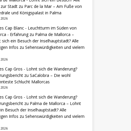
 zur Stadt
zu
Parc de la Mar – Am Fuße von
drale und Königspalast in Palma
i 2026
es Cap Blanc - Leuchtturm im Süden von
rca - Erfahrung
zu
Palma de Mallorca –
 sich ein Besuch der Inselhauptstadt? Alle
igen Infos zu Sehenswürdigkeiten und vielem
i 2026
es Cap Gros - Lohnt sich die Wanderung?
rungsbericht
zu
SaCalobra – Die wohl
nteste Schlucht Mallorcas
i 2026
es Cap Gros - Lohnt sich die Wanderung?
rungsbericht
zu
Palma de Mallorca – Lohnt
ein Besuch der Inselhauptstadt? Alle
igen Infos zu Sehenswürdigkeiten und vielem
i 2026