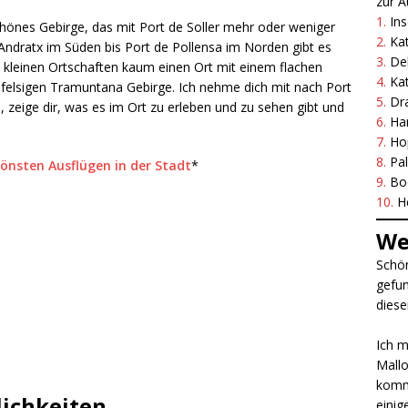
zur A
1.
Ins
hönes Gebirge, das mit Port de Soller mehr oder weniger
2.
Ka
Andratx im Süden bis Port de Pollensa im Norden gibt es
3.
Del
 kleinen Ortschaften kaum einen Ort mit einem flachen
4.
Ka
elsigen Tramuntana Gebirge. Ich nehme dich mit nach Port
5.
Dr
, zeige dir, was es im Ort zu erleben und zu sehen gibt und
6.
Ha
7.
Ho
8.
Pa
hönsten Ausflügen in der Stadt
*
9.
Bo
10.
H
We
Schön
gefun
diese
Ich m
Mallo
komme
lichkeiten
einig