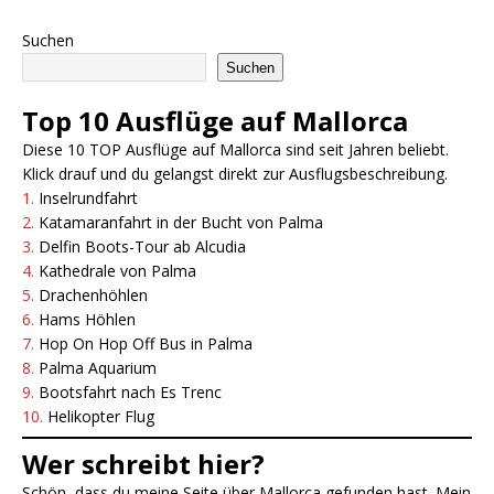
Suchen
Suchen
Top 10 Ausflüge auf Mallorca
Diese 10 TOP Ausflüge auf Mallorca sind seit Jahren beliebt.
Klick drauf und du gelangst direkt zur Ausflugsbeschreibung.
1.
Inselrundfahrt
2.
Katamaranfahrt in der Bucht von Palma
3.
Delfin Boots-Tour ab Alcudia
4.
Kathedrale von Palma
5.
Drachenhöhlen
6.
Hams Höhlen
7.
Hop On Hop Off Bus in Pa
l
ma
8.
Palma Aquarium
9.
Bootsfahrt nach Es Trenc
10.
Helikopter Flug
Wer schreibt hier?
Schön, dass du meine Seite über Mallorca gefunden hast. Mein