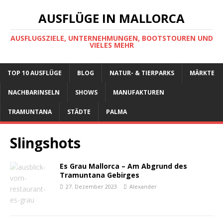
AUSFLÜGE IN MALLORCA
AUSFLUGSZIELE, UNTERNEHMUNGEN, BOOTSTOUREN UND
VIELES MEHR
TOP 10 AUSFLÜGE
BLOG
NATUR- & TIERPARKS
MÄRKTE
NACHBARINSELN
SHOWS
MANUFAKTUREN
TRAMUNTANA
STÄDTE
PALMA
Slingshots
Es Grau Mallorca – Am Abgrund des
Tramuntana Gebirges
27. Dezember 2023
Alexander