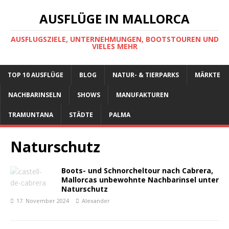
AUSFLÜGE IN MALLORCA
AUSFLUGSZIELE, UNTERNEHMUNGEN, BOOTSTOUREN UND
VIELES MEHR
TOP 10 AUSFLÜGE
BLOG
NATUR- & TIERPARKS
MÄRKTE
NACHBARINSELN
SHOWS
MANUFAKTUREN
TRAMUNTANA
STÄDTE
PALMA
Naturschutz
Boots- und Schnorcheltour nach Cabrera,
Mallorcas unbewohnte Nachbarinsel unter
Naturschutz
17. November 2024
Alexander