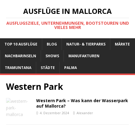
AUSFLÜGE IN MALLORCA
AUSFLUGSZIELE, UNTERNEHMUNGEN, BOOTSTOUREN UND
VIELES MEHR
TOP 10 AUSFLÜGE
BLOG
NATUR- & TIERPARKS
MÄRKTE
NACHBARINSELN
SHOWS
MANUFAKTUREN
TRAMUNTANA
STÄDTE
PALMA
Western Park
Western Park – Was kann der Wasserpark
auf Mallorca?
4. Dezember 2024
Alexander