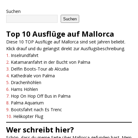
Suchen
Suchen
Top 10 Ausflüge auf Mallorca
Diese 10 TOP Ausflüge auf Mallorca sind seit Jahren beliebt.
Klick drauf und du gelangst direkt zur Ausflugsbeschreibung.
1.
Inselrundfahrt
2.
Katamaranfahrt in der Bucht von Palma
3.
Delfin Boots-Tour ab Alcudia
4.
Kathedrale von Palma
5.
Drachenhöhlen
6.
Hams Höhlen
7.
Hop On Hop Off Bus in Pa
l
ma
8.
Palma Aquarium
9.
Bootsfahrt nach Es Trenc
10.
Helikopter Flug
Wer schreibt hier?
Schön, dass du meine Seite über Mallorca gefunden hast. Mein