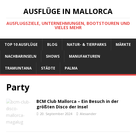
AUSFLÜGE IN MALLORCA
AUSFLUGSZIELE, UNTERNEHMUNGEN, BOOTSTOUREN UND
VIELES MEHR
TOP 10 AUSFLÜGE
BLOG
NATUR- & TIERPARKS
MÄRKTE
NACHBARINSELN
SHOWS
MANUFAKTUREN
TRAMUNTANA
STÄDTE
PALMA
Party
BCM Club Mallorca – Ein Besuch in der
größten Disco der Insel
20. September 2024
Alexander