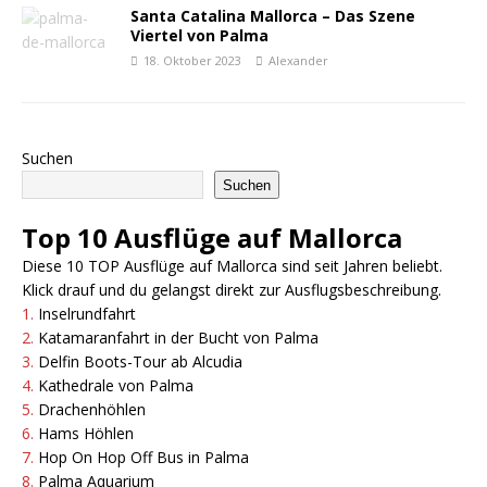
Santa Catalina Mallorca – Das Szene
Viertel von Palma
18. Oktober 2023
Alexander
Suchen
Suchen
Top 10 Ausflüge auf Mallorca
Diese 10 TOP Ausflüge auf Mallorca sind seit Jahren beliebt.
Klick drauf und du gelangst direkt zur Ausflugsbeschreibung.
1.
Inselrundfahrt
2.
Katamaranfahrt in der Bucht von Palma
3.
Delfin Boots-Tour ab Alcudia
4.
Kathedrale von Palma
5.
Drachenhöhlen
6.
Hams Höhlen
7.
Hop On Hop Off Bus in Pa
l
ma
8.
Palma Aquarium