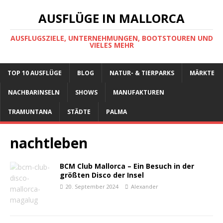
AUSFLÜGE IN MALLORCA
AUSFLUGSZIELE, UNTERNEHMUNGEN, BOOTSTOUREN UND
VIELES MEHR
TOP 10 AUSFLÜGE
BLOG
NATUR- & TIERPARKS
MÄRKTE
NACHBARINSELN
SHOWS
MANUFAKTUREN
TRAMUNTANA
STÄDTE
PALMA
nachtleben
BCM Club Mallorca – Ein Besuch in der
größten Disco der Insel
20. September 2024
Alexander