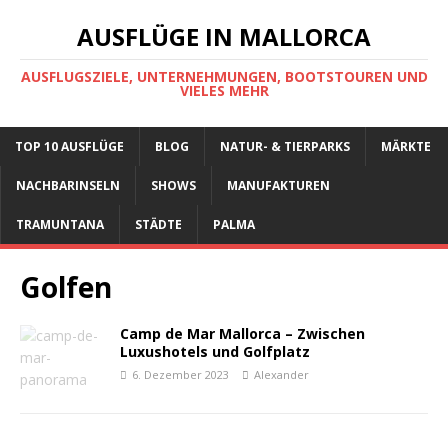
AUSFLÜGE IN MALLORCA
AUSFLUGSZIELE, UNTERNEHMUNGEN, BOOTSTOUREN UND
VIELES MEHR
TOP 10 AUSFLÜGE
BLOG
NATUR- & TIERPARKS
MÄRKTE
NACHBARINSELN
SHOWS
MANUFAKTUREN
TRAMUNTANA
STÄDTE
PALMA
Golfen
Camp de Mar Mallorca – Zwischen
Luxushotels und Golfplatz
6. Dezember 2023
Alexander