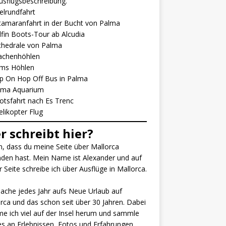
usflugsbeschreibung.
elrundfahrt
tamaranfahrt in der Bucht von Palma
fin Boots-Tour ab Alcudia
thedrale von Palma
achenhöhlen
ms Höhlen
p On Hop Off Bus in Pa
l
ma
lma Aquarium
otsfahrt nach Es Trenc
elikopter Flug
r schreibt hier?
, dass du meine Seite über Mallorca
den hast. Mein Name ist Alexander und auf
r Seite schreibe ich über Ausflüge in Mallorca.
ache jedes Jahr aufs Neue Urlaub auf
rca und das schon seit über 30 Jahren. Dabei
 ich viel auf der Insel herum und sammle
es an Erlebnissen, Fotos und Erfahrungen.