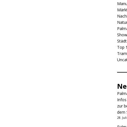
Manu
Märkt
Nachb
Natur
Palma
Show
Städt
Top 1
Tram
Unca
Ne
Palma
Infos
zur b
dem 
28. Jul
Palma