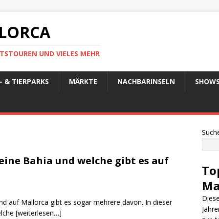
LLORCA
TSTOUREN UND VIELES MEHR
 & TIERPARKS
MÄRKTE
NACHBARINSELN
SHOW
Such
 eine Bahia und welche gibt es auf
To
Ma
Diese
nd auf Mallorca gibt es sogar mehrere davon. In dieser
Jahre
welche
[weiterlesen…]