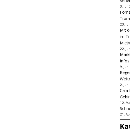
Sehe
3. Juli
Forna
Tram
23. Ju
Mit d
im Tr
Mietw
22. Ju
Markt
Infos 
9. Jun
Regen
Wette
2. Jun
Cala 
Gebi
12. Ma
Schne
21. Ap
Ka