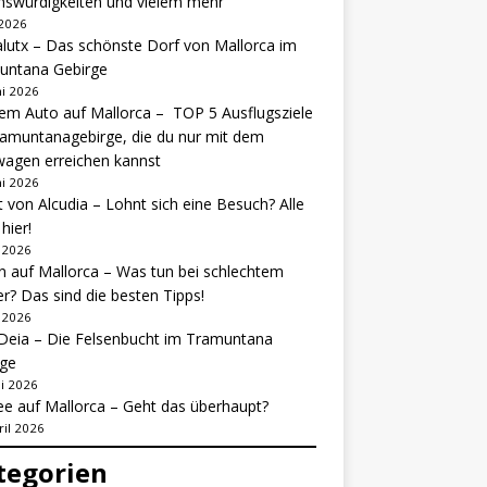
nswürdigkeiten und vielem mehr
 2026
lutx – Das schönste Dorf von Mallorca im
untana Gebirge
ni 2026
em Auto auf Mallorca – TOP 5 Ausflugsziele
amuntanagebirge, die du nur mit dem
agen erreichen kannst
ni 2026
 von Alcudia – Lohnt sich eine Besuch? Alle
hier!
i 2026
 auf Mallorca – Was tun bei schlechtem
r? Das sind die besten Tipps!
i 2026
Deia – Die Felsenbucht im Tramuntana
rge
i 2026
e auf Mallorca – Geht das überhaupt?
ril 2026
tegorien