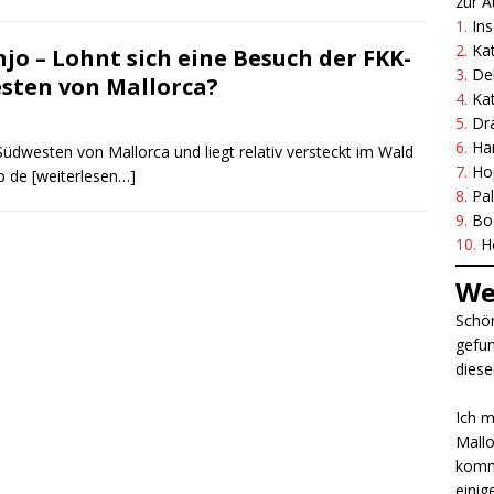
zur A
1.
Ins
2.
Ka
jo – Lohnt sich eine Besuch der FKK-
3.
Del
sten von Mallorca?
4.
Ka
5.
Dr
6.
Ha
Südwesten von Mallorca und liegt relativ versteckt im Wald
7.
Ho
p de
[weiterlesen…]
8.
Pa
9.
Bo
10.
H
We
Schön
gefun
diese
Ich m
Mallo
komme
einig