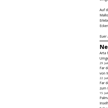
Auf d
Mallo
Erleb
Ecken
Euer 
Ne
Arta 
Umge
29. Ju
Far d
von M
22. Ju
Far d
zum L
15. Ju
Palma
Insel