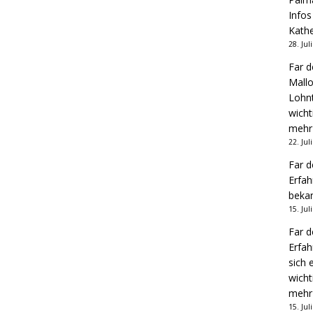
Infos
Kathe
28. Jul
Far d
Mallo
Lohnt
wicht
mehr
22. Jul
Far d
Erfah
bekan
15. Jul
Far d
Erfah
sich 
wicht
mehr
15. Jul