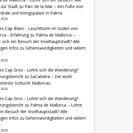
 zur Stadt
zu
Parc de la Mar – Am Fuße von
drale und Königspalast in Palma
i 2026
es Cap Blanc - Leuchtturm im Süden von
rca - Erfahrung
zu
Palma de Mallorca –
 sich ein Besuch der Inselhauptstadt? Alle
igen Infos zu Sehenswürdigkeiten und vielem
i 2026
es Cap Gros - Lohnt sich die Wanderung?
rungsbericht
zu
SaCalobra – Die wohl
nteste Schlucht Mallorcas
i 2026
es Cap Gros - Lohnt sich die Wanderung?
rungsbericht
zu
Palma de Mallorca – Lohnt
ein Besuch der Inselhauptstadt? Alle
igen Infos zu Sehenswürdigkeiten und vielem
i 2026