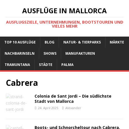
AUSFLÜGE IN MALLORCA
AUSFLUGSZIELE, UNTERNEHMUNGEN, BOOTSTOUREN UND
VIELES MEHR
TOP 10 AUSFLÜGE
BLOG
NATUR- & TIERPARKS
MÄRKTE
NACHBARINSELN
SHOWS
MANUFAKTUREN
TRAMUNTANA
STÄDTE
PALMA
Cabrera
Colonia de Sant Jordi – Die südlichste
Stadt von Mallorca
24. April 2025
Alexander
Boots- und Schnorcheltour nach Cabrera,